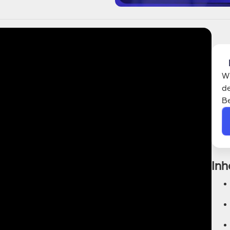
Wi
de
B
Inh