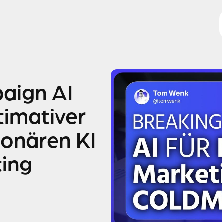
aign AI
timativer
ionären KI
ting