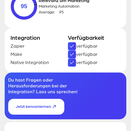
Relevanz um Marketing
95
Marketing Automation
Average:
95
Integration
Verfügbarkeit
Zapier
verfügbar
Make
verfügbar
Native Integration
verfügbar
Du hast Fragen oder
Herausforderungen bei der
Integration? Lass uns sprechen!
Jetzt kennenlernen