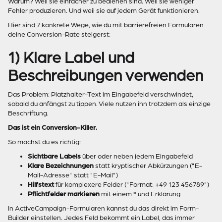
Warum? Weil sie einfacher zu bedienen sind. Weil sie weniger
Fehler produzieren. Und weil sie auf jedem Gerät funktionieren.
Hier sind 7 konkrete Wege, wie du mit barrierefreien Formularen
deine Conversion-Rate steigerst:
1) Klare Label und
Beschreibungen verwenden
Das Problem: Platzhalter-Text im Eingabefeld verschwindet,
sobald du anfängst zu tippen. Viele nutzen ihn trotzdem als einzige
Beschriftung.
Das ist ein Conversion-Killer.
So machst du es richtig:
Sichtbare Labels
über oder neben jedem Eingabefeld
Klare Bezeichnungen
statt kryptischer Abkürzungen ("E-
Mail-Adresse" statt "E-Mail")
Hilfstext
für komplexere Felder ("Format: +49 123 456789")
Pflichtfelder markieren
mit einem * und Erklärung
In ActiveCampaign-Formularen kannst du das direkt im Form-
Builder einstellen. Jedes Feld bekommt ein Label, das immer